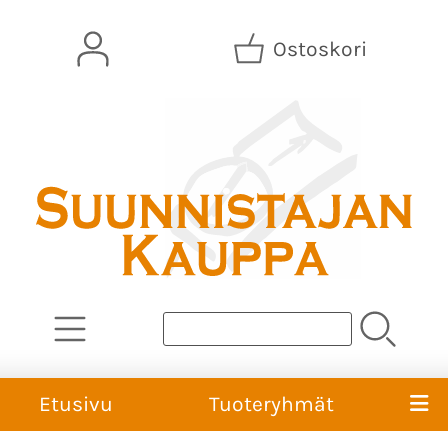
Ostoskori
Etusivu
Tuoteryhmät