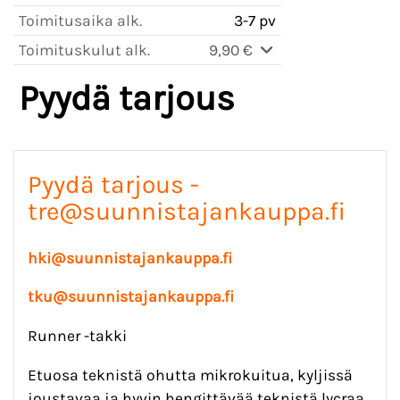
Toimitusaika alk.
3-7 pv
Toimituskulut alk.
9,90 €
Pyydä tarjous
Pyydä tarjous -
tre@suunnistajankauppa.fi
hki@suunnistajankauppa.fi
tku@suunnistajankauppa.fi
Runner -takki
Etuosa teknistä ohutta mikrokuitua, kyljissä
joustavaa ja hyvin hengittävää teknistä lycraa.