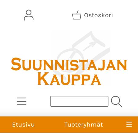
Ostoskori
Etusivu
Tuoteryhmät