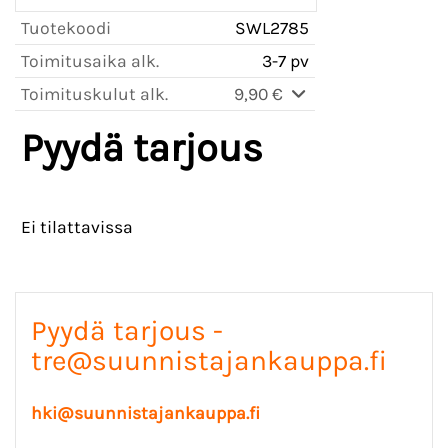
Tuotekoodi
SWL2785
Toimitusaika alk.
3-7 pv
Toimituskulut alk.
9,90 €
Pyydä tarjous
Ei tilattavissa
Pyydä tarjous -
tre@suunnistajankauppa.fi
hki@suunnistajankauppa.fi