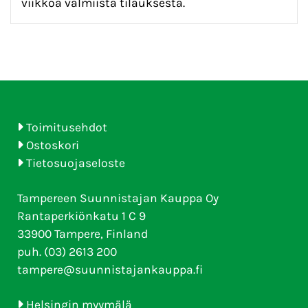
viikkoa valmiista tilauksesta.
Toimitusehdot
Ostoskori
Tietosuojaseloste
Tampereen Suunnistajan Kauppa Oy
Rantaperkiönkatu 1 C 9
33900 Tampere, Finland
puh. (03) 2613 200
tampere@suunnistajankauppa.fi
Helsingin myymälä