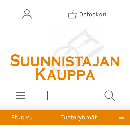
Ostoskori
Etusivu
Tuoteryhmät