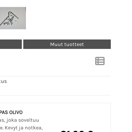
Muut tuotteet
tus
PAS OLIVO
s, joka soveltuu
. Kevyt ja notkea,