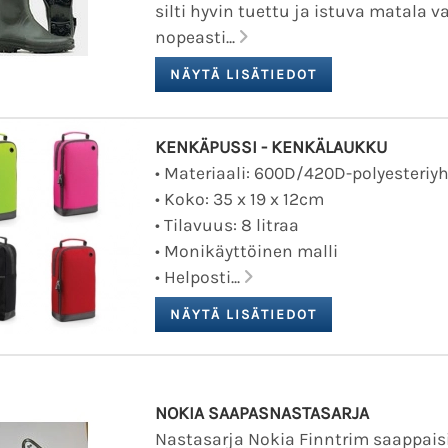
silti hyvin tuettu ja istuva matala v
nopeasti...
KENKÄPUSSI - KENKÄLAUKKU
• Materiaali: 600D/420D-polyesteriy
• Koko: 35 x 19 x 12cm
• Tilavuus: 8 litraa
• Monikäyttöinen malli
• Helposti...
NOKIA SAAPASNASTASARJA
Nastasarja Nokia Finntrim saappaisi