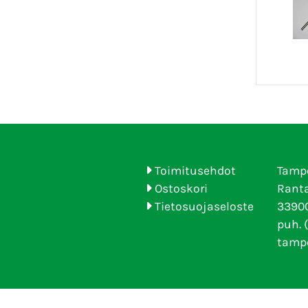
Toimitusehdot
Tamp
Ostoskori
Ranta
Tietosuojaseloste
33900
puh. 
tamp