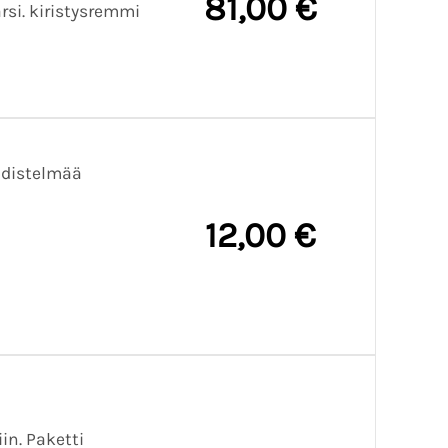
81,00 €
arsi. kiristysremmi
hdistelmää
12,00 €
in. Paketti