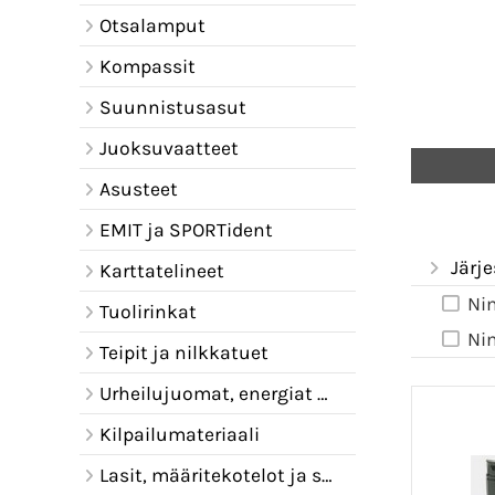
Otsalamput
Kompassit
Suunnistusasut
Juoksuvaatteet
Asusteet
EMIT ja SPORTident
Järje
Karttatelineet
Ni
Tuolirinkat
Ni
Teipit ja nilkkatuet
Urheilujuomat, energiat ja juomavyöt
Kilpailumateriaali
Lasit, määritekotelot ja sadelipat