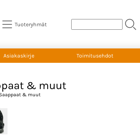
Tuoteryhmät
Asiakaskirje
Toimitusehdot
ppaat & muut
Saappaat & muut