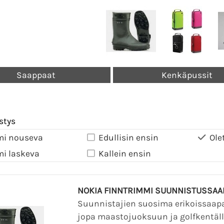
Saappaat
Kenkäpussit
stys
mi nouseva
Edullisin ensin
Ole
mi laskeva
Kallein ensin
NOKIA FINNTRIMMI SUUNNISTUSSAA
Suunnistajien suosima erikoissaapa
jopa maastojuoksuun ja golfkentälle