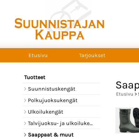
Etusivu
Tarjoukset
Tuotteet
Saa
Suunnistuskengät
Etusivu
> 
Polkujuoksukengät
Ulkoilukengät
Talvijuoksu- ja ulkoilukengät
Saappaat & muut