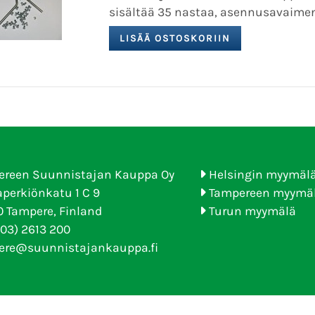
sisältää 35 nastaa, asennusavaimen
ereen Suunnistajan Kauppa Oy
Helsingin myymäl
perkiönkatu 1 C 9
Tampereen myymä
 Tampere, Finland
Turun myymälä
(03) 2613 200
ere@suunnistajankauppa.fi