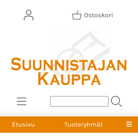
Ostoskori
Etusivu
Tuoteryhmät