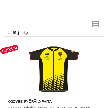
Järjestys
UUTUUS!
KOOVEE PYÖRÄILYPAITA
Koovee Pyöräilypaita Hyvin istuva ja kapea