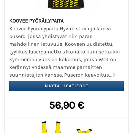
KOOVEE PYÖRÄILYPAITA
Koovee Pyöräilypaita Hyvin istuva ja kapea
pusero, jossa yhdistyvät niin paras
mahdollinen istuvuus, Kooveen uudistettu,
tyylikäs laserpainettu ulkonäkö kuin se kaikki
kymmenien vuosien kokemus, jonka WOL on
kerännyt yhdessä maamme parhaitten
suunnistajien kanssa. Puseron kaavoitus...
56,90 €