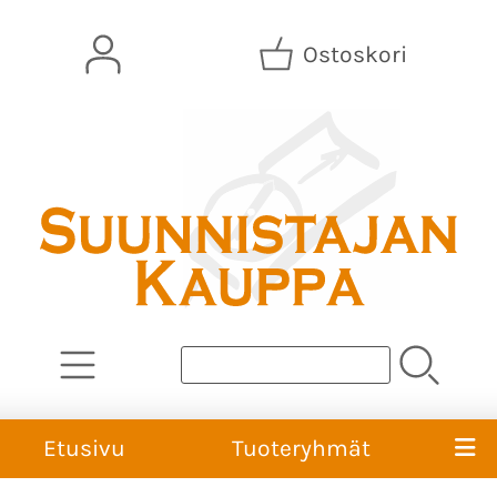
Ostoskori
Etusivu
Tuoteryhmät