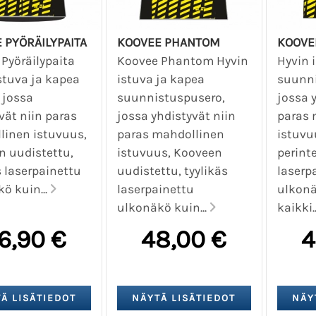
 PYÖRÄILYPAITA
KOOVEE PHANTOM
KOOVEE
Pyöräilypaita
Koovee Phantom Hyvin
Hyvin 
stuva ja kapea
istuva ja kapea
suunni
 jossa
suunnistuspusero,
jossa 
vät niin paras
jossa yhdistyvät niin
paras 
linen istuvuus,
paras mahdollinen
istuvu
n uudistettu,
istuvuus, Kooveen
perinte
s laserpainettu
uudistettu, tyylikäs
laserp
ö kuin...
laserpainettu
ulkonä
ulkonäkö kuin...
kaikki.
6,90 €
48,00 €
4