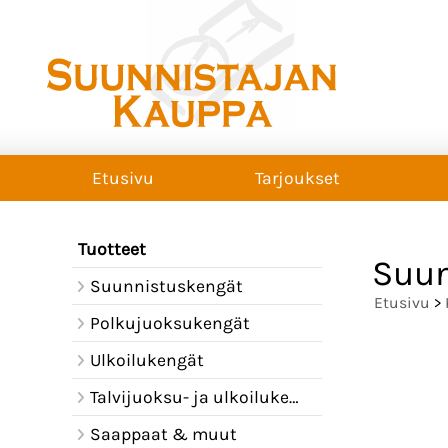
Etusivu
Tarjoukset
Tuotteet
Suun
Suunnistuskengät
Etusivu
>
Polkujuoksukengät
Ulkoilukengät
Talvijuoksu- ja ulkoilukengät
Saappaat & muut