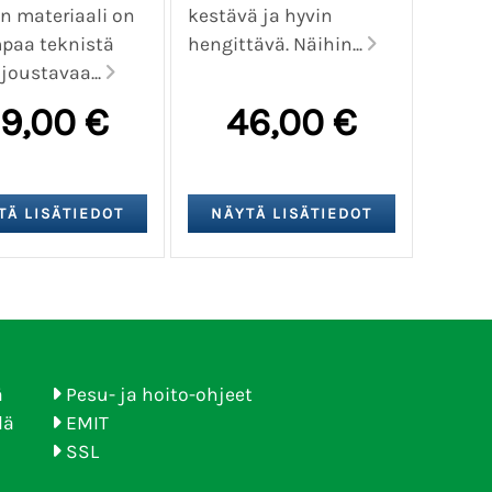
n materiaali on
kestävä ja hyvin
paa teknistä
hengittävä. Näihin...
 joustavaa...
9,00 €
46,00 €
ä
Pesu- ja hoito-ohjeet
lä
EMIT
SSL