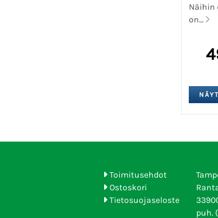
Näihin
on...
4
Toimitusehdot
Tamp
Ostoskori
Ranta
Tietosuojaseloste
33900
puh. 