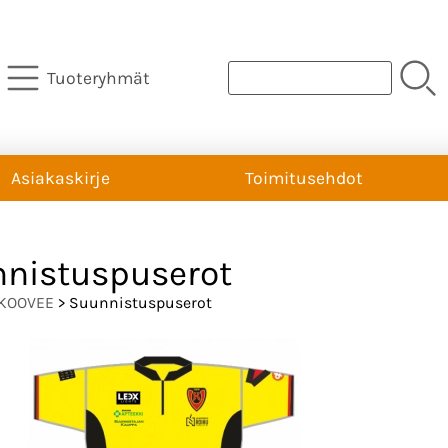
Tuoteryhmät
Asiakaskirje
Toimitusehdot
nistuspuserot
KOOVEE
> Suunnistuspuserot