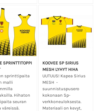
 SPRINTTITOPPI
KOOVEE SP SIRIUS
T
MESH LYHYT HIHA
n sprinttipaita
UUTUUS! Kapea Sirius
n malli
MESH -
mmilla
suunnistuspusero
uksilla. Hihaton
kokonaan Sp-
tipaita seuran
verkkoneuloksesta.
 väreissä.
Materiaali on kevyt,