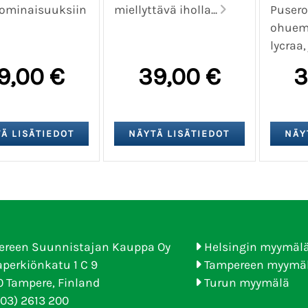
 ominaisuuksiin
miellyttävä iholla...
Pusero
ohuem
lycraa,
9,00 €
39,00 €
3
ereen Suunnistajan Kauppa Oy
Helsingin myymäl
perkiönkatu 1 C 9
Tampereen myymä
 Tampere, Finland
Turun myymälä
(03) 2613 200