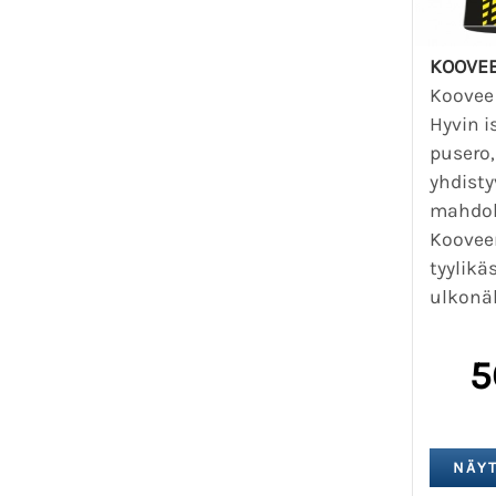
KOOVEE
Koovee 
Hyvin i
pusero,
yhdisty
mahdol
Koovee
tyylikä
ulkonäk
5