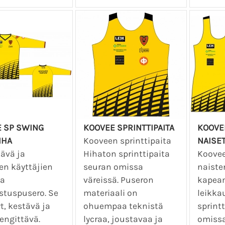
 SP SWING
KOOVEE SPRINTTIPAITA
KOOVEE
IHA
Kooveen sprinttipaita
NAISE
tävä ja
Hihaton sprinttipaita
Koovee
en käyttäjien
seuran omissa
naiste
a
väreissä. Puseron
kapea
stuspusero. Se
materiaali on
leikka
t, kestävä ja
ohuempaa teknistä
sprint
engittävä.
lycraa, joustavaa ja
omissa