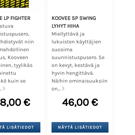
 LP FIGHTER
KOOVEE SP SWING
istuva
LYHYT HIHA
stuspusero,
Miellyttävä ja
yhdistyvät niin
lukuisten käyttäjien
mahdollinen
suosima
us, Kooveen
suunnistuspusero. Se
inen, tyylikäs
on kevyt, kestävä ja
ainettu
hyvin hengittävä.
kö kuin se
Näihin ominaisuuksiin
..
on...
8,00 €
46,00 €