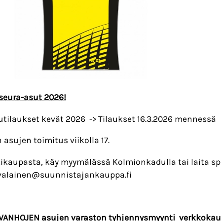
seura-asut 2026!
tilaukset kevät 2026 -> Tilaukset 16.3.2026 mennessä
n asujen toimitus viikolla 17.
tikaupasta, käy myymälässä Kolmionkadulla tai laita sp
valainen@suunnistajankauppa.fi
VANHOJEN asujen varaston tyhjennysmyynti verkkokau