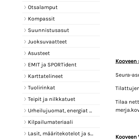
Otsalamput
Kompassit
Suunnistusasut
Juoksuvaatteet
Asusteet
Kooveen 
EMIT ja SPORTident
Seura-asu
Karttatelineet
Tuolirinkat
Tilattuje
Teipit ja nilkkatuet
Tilaa net
merja.ko
Urheilujuomat, energiat ja juomavyöt
Kilpailumateriaali
Lasit, määritekotelot ja sadelipat
Kooveen 