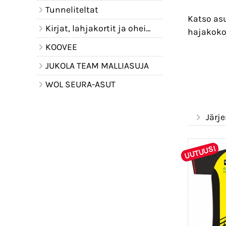
Tunneliteltat
Katso as
Kirjat, lahjakortit ja oheistuotteet
hajakokoj
KOOVEE
JUKOLA TEAM MALLIASUJA
WOL SEURA-ASUT
Järje
UUTUUS!