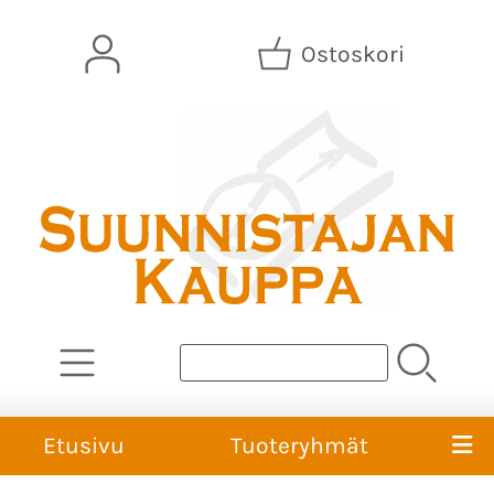
Ostoskori
Etusivu
Tuoteryhmät