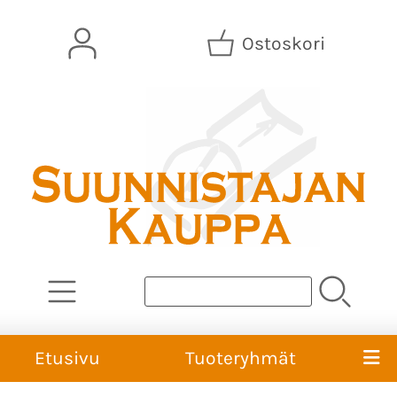
Ostoskori
Etusivu
Tuoteryhmät