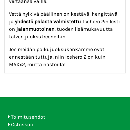
vertaansa vailla.
Vettä hylkivä päällinen on kestävä, hengittävä
ja
yhdestä palasta valmistettu
. Icehero 2:n lesti
on
jalanmuotoinen
, tuoden lisämukavuutta
talven juoksutreeneihin.
Jos meidän polkujuoksukenkämme ovat
ennestään tuttuja, niin Icehero 2 on kuin
MAXx2, mutta nastoilla!
Toimitusehdot
Ostoskori