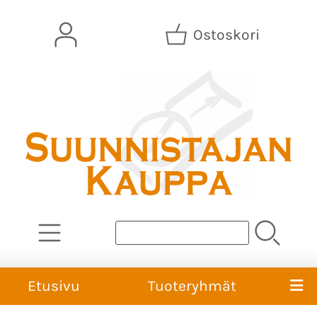
Ostoskori
Etusivu
Tuoteryhmät