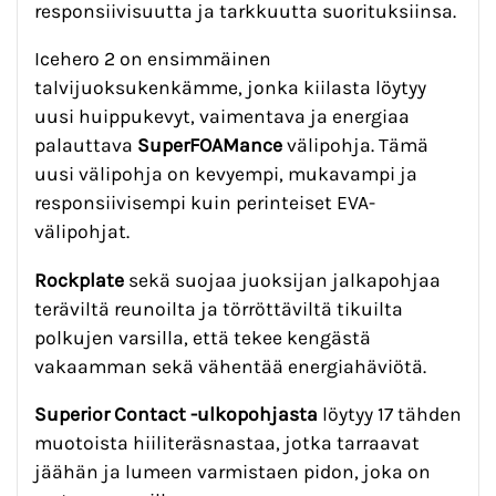
responsiivisuutta ja tarkkuutta suorituksiinsa.
Icehero 2 on ensimmäinen
talvijuoksukenkämme, jonka kiilasta löytyy
uusi huippukevyt, vaimentava ja energiaa
palauttava
SuperFOAMance
välipohja. Tämä
uusi välipohja on kevyempi, mukavampi ja
responsiivisempi kuin perinteiset EVA-
välipohjat.
Rockplate
sekä suojaa
juoksijan jalkapohjaa
teräviltä reunoilta ja törröttäviltä tikuilta
polkujen varsilla, että tekee kengästä
vakaamman sekä vähentää energiahäviötä.
Superior Contact
-ulkopohjasta
löytyy 17 tähden
muotoista hiiliteräsnastaa, jotka tarraavat
jäähän ja lumeen varmistaen pidon, joka on