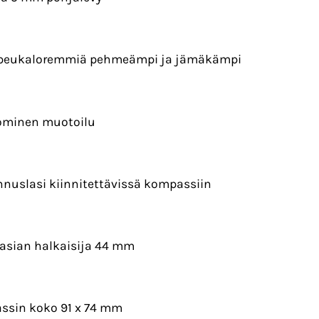
 peukaloremmiä pehmeämpi ja jämäkämpi
ominen muotoilu
nuslasi kiinnitettävissä kompassiin
rasian halkaisija 44 mm
ssin koko 91 x 74 mm