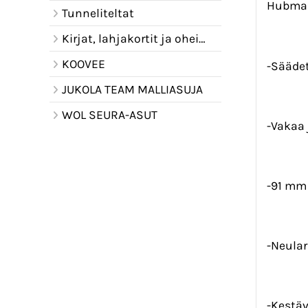
Hubmani
Tunneliteltat
Kirjat, lahjakortit ja oheistuotteet
KOOVEE
-Säädet
JUKOLA TEAM MALLIASUJA
WOL SEURA-ASUT
-Vakaa 
-91 mm 
-Neula
-Kestä