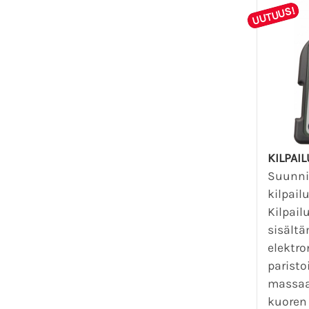
UUTUUS!
KILPAI
Suunni
kilpail
Kilpail
sisält
elektro
paristo
massaa
kuoren 