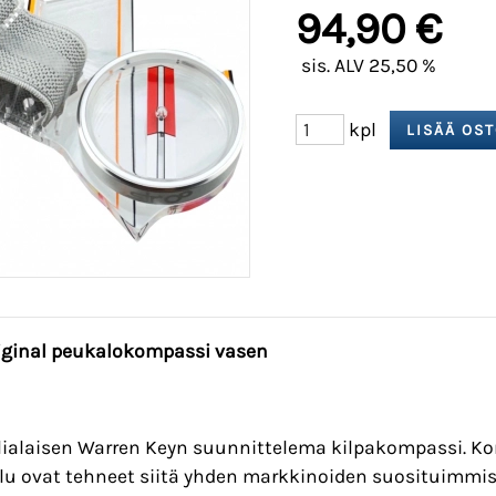
94,90 €
sis. ALV 25,50 %
kpl
riginal peukalokompassi vasen
lialaisen Warren Keyn suunnittelema kilpakompassi. 
lu ovat tehneet siitä yhden markkinoiden suosituimmi