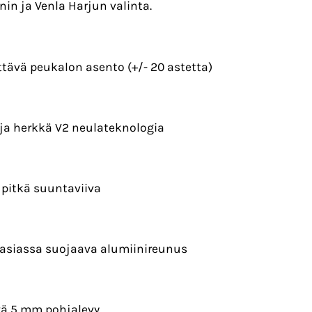
n ja Venla Harjun valinta.
tävä peukalon asento (+/- 20 astetta)
ja herkkä V2 neulateknologia
pitkä suuntaviiva
rasiassa suojaava alumiinireunus
vä 5 mm pohjalevy