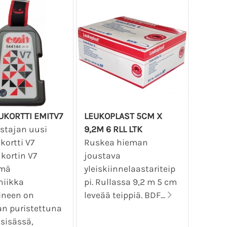
LUKORTTI EMITV7
LEUKOPLAST 5CM X
stajan uusi
9,2M 6 RLL LTK
ukortti V7
Ruskea hieman
ukortin V7
joustava
ämä
yleiskiinnelaastariteip
niikka
pi. Rullassa 9,2 m 5 cm
ineen on
leveää teippiä. BDF...
n puristettuna
sisässä,