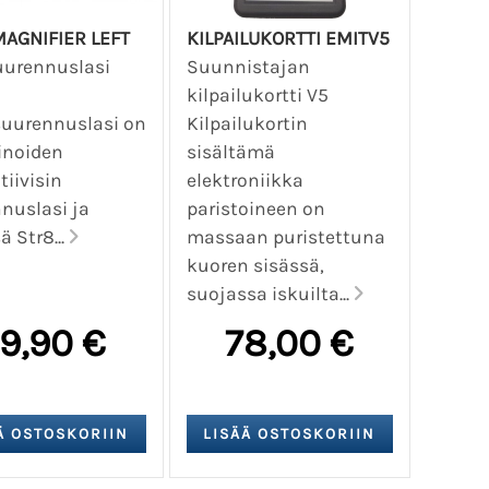
AGNIFIER LEFT
KILPAILUKORTTI EMITV5
uurennuslasi
Suunnistajan
kilpailukortti V5
uurennuslasi on
Kilpailukortin
inoiden
sisältämä
tiivisin
elektroniikka
nuslasi ja
paristoineen on
 Str8...
massaan puristettuna
kuoren sisässä,
suojassa iskuilta...
9,90 €
78,00 €