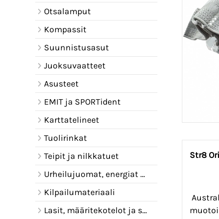
Otsalamput
Kompassit
Suunnistusasut
Juoksuvaatteet
Asusteet
EMIT ja SPORTident
Karttatelineet
Tuolirinkat
Str8 O
Teipit ja nilkkatuet
Urheilujuomat, energiat ja juomavyöt
Kilpailumateriaali
Austra
Lasit, määritekotelot ja sadelipat
muotoi