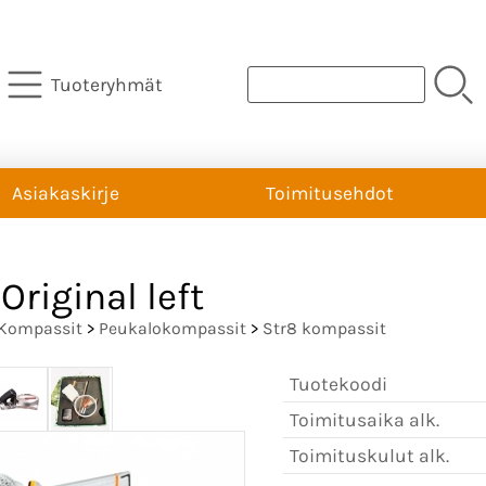
Tuoteryhmät
Asiakaskirje
Toimitusehdot
Original left
Kompassit
>
Peukalokompassit
>
Str8 kompassit
Tuotekoodi
Toimitusaika alk.
Toimituskulut alk.