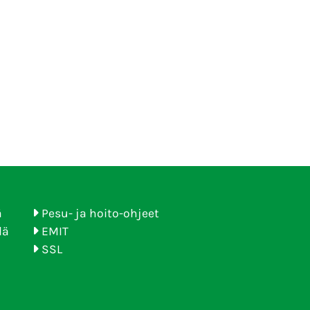
ä
Pesu- ja hoito-ohjeet
lä
EMIT
SSL