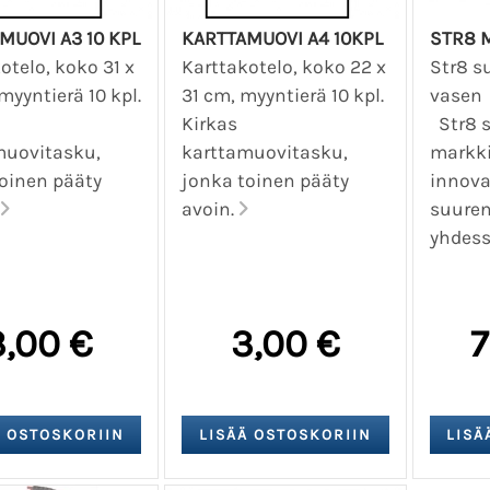
MUOVI A3 10 KPL
KARTTAMUOVI A4 10KPL
STR8 M
otelo, koko 31 x
Karttakotelo, koko 22 x
Str8 s
myyntierä 10 kpl.
31 cm, myyntierä 10 kpl.
vasen
Kirkas
Str8 s
muovitasku,
karttamuovitasku,
markk
oinen pääty
jonka toinen pääty
innova
avoin.
suuren
yhdessä
3,00 €
3,00 €
7