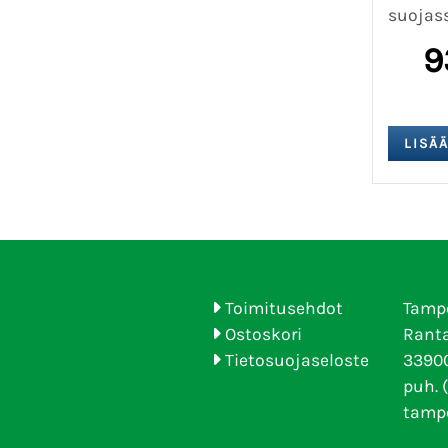
suojass
9
Toimitusehdot
Tamp
Ostoskori
Ranta
Tietosuojaseloste
33900
puh. 
tamp