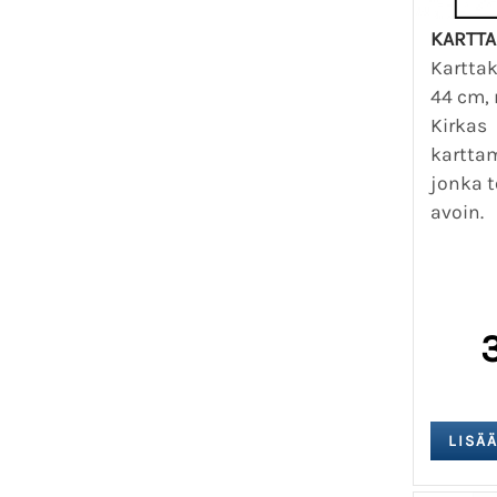
KARTTA
Karttak
44 cm, 
Kirkas
kartta
jonka t
avoin.