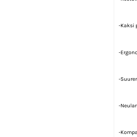
-Kaksi
-Ergon
-Suuren
-Neula
-Kompa