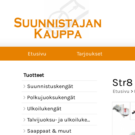
Etusivu
Tarjoukset
Tuotteet
Str8 
Suunnistuskengät
Etusivu
>
Polkujuoksukengät
Ulkoilukengät
Talvijuoksu- ja ulkoilukengät
Saappaat & muut