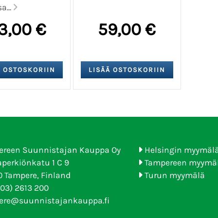
a...
3,00 €
59,00 €
ereen Suunnistajan Kauppa Oy
Helsingin myymäl
perkiönkatu 1 C 9
Tampereen myymä
 Tampere, Finland
Turun myymälä
(03) 2613 200
ere@suunnistajankauppa.fi