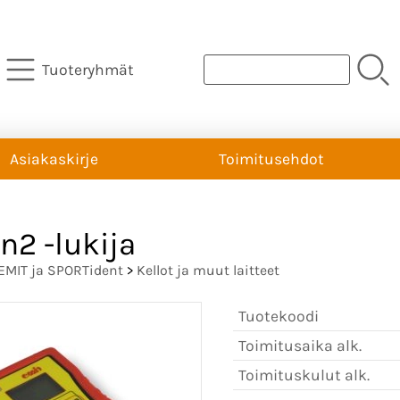
Tuoteryhmät
Asiakaskirje
Toimitusehdot
n2 -lukija
EMIT ja SPORTident
>
Kellot ja muut laitteet
Tuotekoodi
Toimitusaika alk.
Toimituskulut alk.