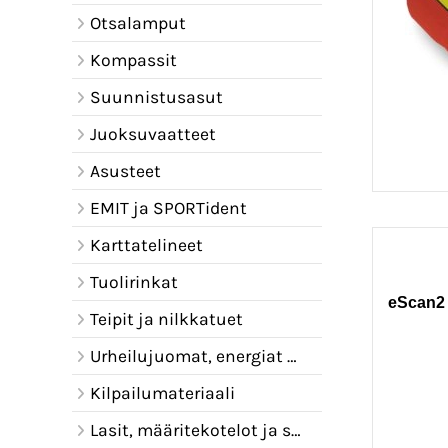
Otsalamput
Kompassit
Suunnistusasut
Juoksuvaatteet
Asusteet
EMIT ja SPORTident
Karttatelineet
Tuolirinkat
eScan2 
Teipit ja nilkkatuet
Urheilujuomat, energiat ja juomavyöt
Kilpailumateriaali
Lasit, määritekotelot ja sadelipat