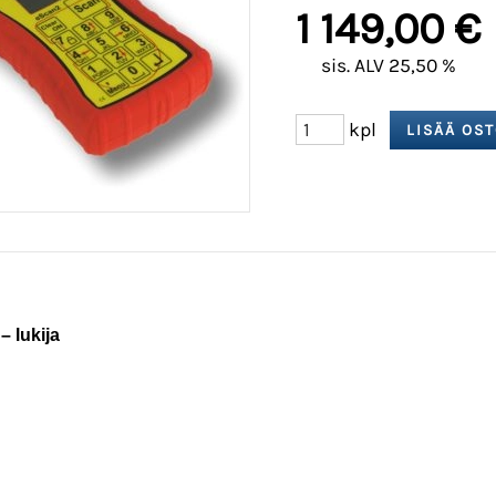
1 149,00 €
sis. ALV 25,50 %
kpl
– lukija