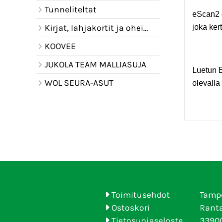
Tunneliteltat
eScan2 o
Kirjat, lahjakortit ja oheistuotteet
joka ker
KOOVEE
JUKOLA TEAM MALLIASUJA
Luetun E
WOL SEURA-ASUT
olevalla
Toimitusehdot
Tamp
Ostoskori
Ranta
Tietosuojaseloste
33900