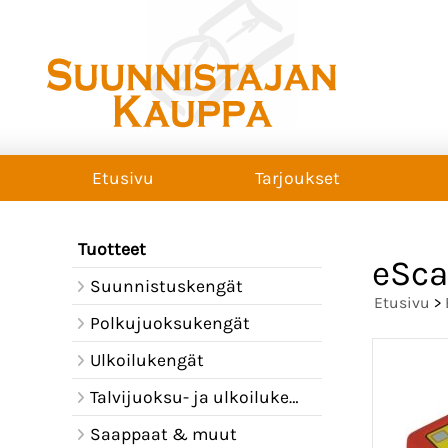
Etusivu
Tarjoukset
Tuotteet
eSca
Suunnistuskengät
Etusivu
>
Polkujuoksukengät
Ulkoilukengät
Talvijuoksu- ja ulkoilukengät
Saappaat & muut