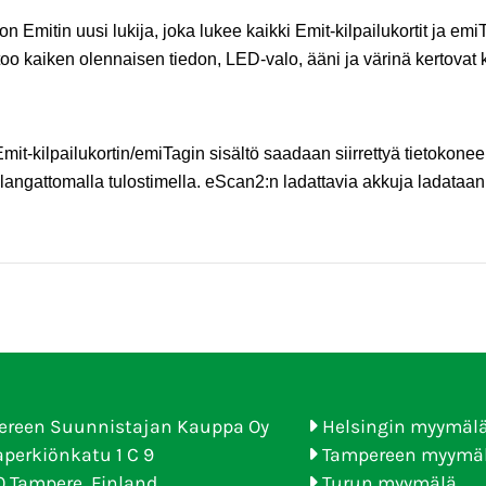
n Emitin uusi lukija, joka lukee kaikki Emit-kilpailukortit ja emiT
too kaiken olennaisen tiedon, LED-valo, ääni ja värinä kertovat k
mit-kilpailukortin/emiTagin sisältö saadaan siirrettyä tietokon
 langattomalla tulostimella. eScan2:n ladattavia akkuja ladataa
ereen Suunnistajan Kauppa Oy
Helsingin myymäl
perkiönkatu 1 C 9
Tampereen myymä
 Tampere, Finland
Turun myymälä