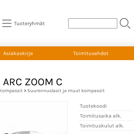
Tuoteryhmät
Asiakaskirje
Toimitusehdot
a ARC ZOOM C
Kompassit
>
Suurennuslasit ja muut kompassit
Tuotekoodi
Toimitusaika alk.
Toimituskulut alk.