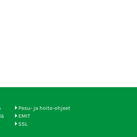
ä
Pesu- ja hoito-ohjeet
lä
EMIT
SSL