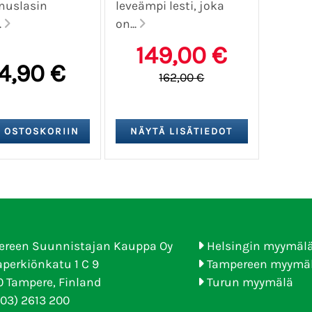
nuslasin
leveämpi lesti, joka
.
on...
149,00 €
4,90 €
162,00 €
ereen Suunnistajan Kauppa Oy
Helsingin myymäl
perkiönkatu 1 C 9
Tampereen myymä
 Tampere, Finland
Turun myymälä
(03) 2613 200