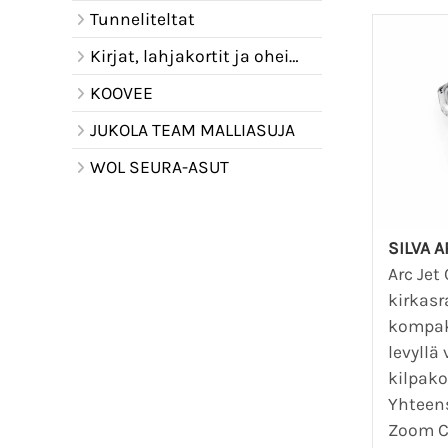
Tunneliteltat
Kirjat, lahjakortit ja oheistuotteet
KOOVEE
JUKOLA TEAM MALLIASUJA
WOL SEURA-ASUT
SILVA A
Arc Jet 
kirkasr
kompak
levyllä
kilpak
Yhteens
Zoom C