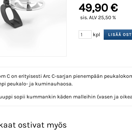
49,90 €
sis. ALV 25,50 %
kpl
m C on erityisesti Arc C-sarjan pienempään peukalokom
pi peukalo- ja kuminauhaosa.
uppi sopii kummankin käden malleihin (vasen ja oikea
kaat ostivat myös