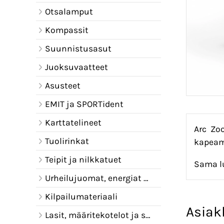
Otsalamput
Kompassit
Suunnistusasut
Juoksuvaatteet
Asusteet
EMIT ja SPORTident
Karttatelineet
Arc Zoo
Tuolirinkat
kapeam
Teipit ja nilkkatuet
Sama lu
Urheilujuomat, energiat ja juomavyöt
Kilpailumateriaali
Asiak
Lasit, määritekotelot ja sadelipat