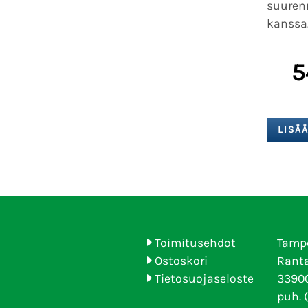
suuren
kanssa
5
Toimitusehdot
Tamp
Ostoskori
Ranta
Tietosuojaseloste
33900
puh. 