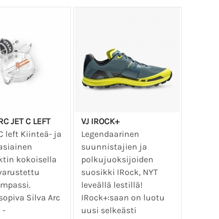
RC JET C LEFT
VJ IROCK+
C left Kiinteä- ja
Legendaarinen
asiainen
suunnistajien ja
tin kokoisella
polkujuoksijoiden
 varustettu
suosikki IRock, NYT
ompassi.
leveällä lestillä!
opiva Silva Arc
IRock+:saan on luotu
 -
uusi selkeästi