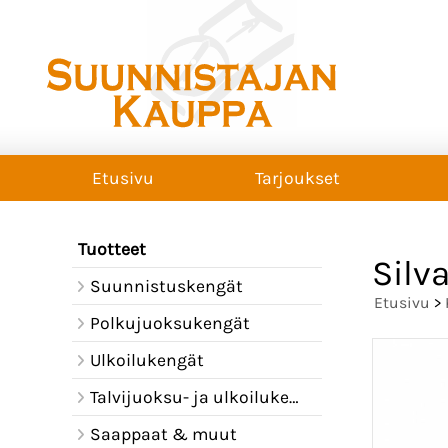
Etusivu
Tarjoukset
Tuotteet
Silv
Suunnistuskengät
Etusivu
>
Polkujuoksukengät
Ulkoilukengät
Talvijuoksu- ja ulkoilukengät
Saappaat & muut