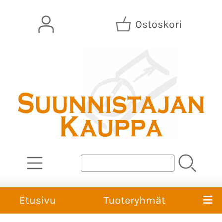
Ostoskori
Etusivu
Tuoteryhmät