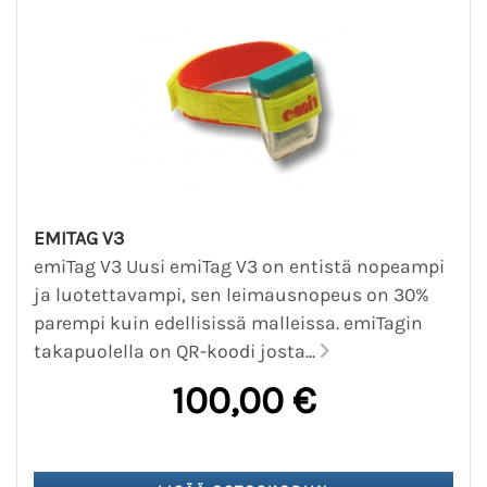
EMITAG V3
emiTag V3 Uusi emiTag V3 on entistä nopeampi
ja luotettavampi, sen leimausnopeus on 30%
parempi kuin edellisissä malleissa. emiTagin
takapuolella on QR-koodi josta...
100,00 €