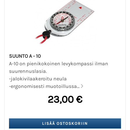
SUUNTO A - 10
A-10 on pienikokoinen levykompassi ilman
suurennuslasia.
-jalokivilaakeroitu neula
-ergonomisesti muotoillussa...
23,00 €