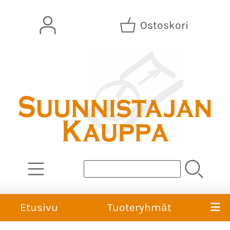
Ostoskori
Etusivu
Tuoteryhmät