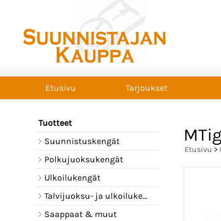
Etusivu
Tarjoukset
Tuotteet
MTig
Suunnistuskengät
Etusivu
>
Polkujuoksukengät
Ulkoilukengät
Talvijuoksu- ja ulkoilukengät
Saappaat & muut