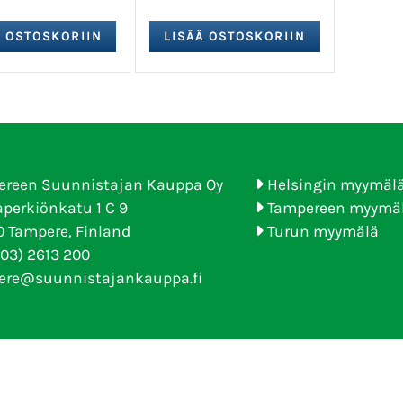
ereen Suunnistajan Kauppa Oy
Helsingin myymäl
perkiönkatu 1 C 9
Tampereen myymä
 Tampere, Finland
Turun myymälä
(03) 2613 200
ere@suunnistajankauppa.fi