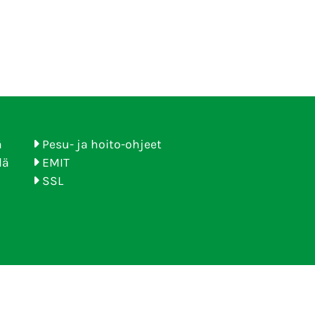
ä
Pesu- ja hoito-ohjeet
lä
EMIT
SSL