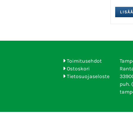
Toimitusehdot
Tamp
Ostoskori
Ranta
Tietosuojaseloste
33900
puh. 
tamp