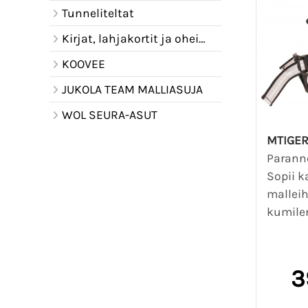
Tunneliteltat
Kirjat, lahjakortit ja oheistuotteet
KOOVEE
JUKOLA TEAM MALLIASUJA
WOL SEURA-ASUT
MTIGER
Paranne
Sopii k
malleih
kumilen
3