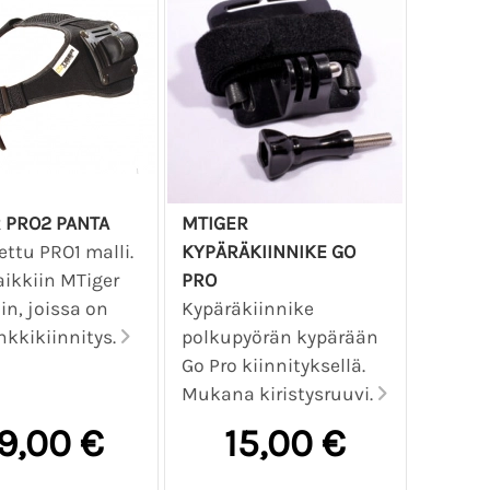
 PRO2 PANTA
MTIGER
ttu PRO1 malli.
KYPÄRÄKIINNIKE GO
aikkiin MTiger
PRO
in, joissa on
Kypäräkiinnike
kkikiinnitys.
polkupyörän kypärään
Go Pro kiinnityksellä.
Mukana kiristysruuvi.
9,00 €
15,00 €