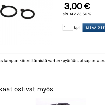
3,00 €
sis. ALV 25,50 %
kpl
s lampun kiinnittämistä varten (pyörään, otsapantaan,
kaat ostivat myös