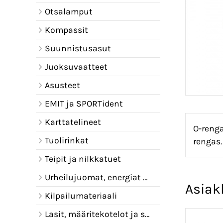
Otsalamput
Kompassit
Suunnistusasut
Juoksuvaatteet
Asusteet
EMIT ja SPORTident
Karttatelineet
O-renga
Tuolirinkat
rengas.
Teipit ja nilkkatuet
Urheilujuomat, energiat ja juomavyöt
Asiak
Kilpailumateriaali
Lasit, määritekotelot ja sadelipat