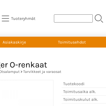
Tuoteryhmät
Asiakaskirje
Toimitusehdot
er O-renkaat
Otsalamput
>
Tarvikkeet ja varaosat
Tuotekoodi
Toimitusaika alk.
Toimituskulut alk.