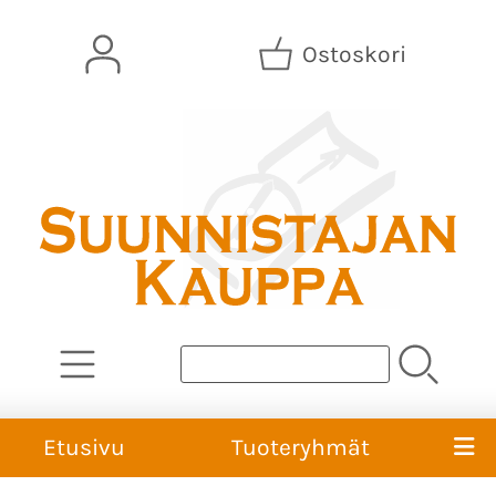
Ostoskori
Etusivu
Tuoteryhmät