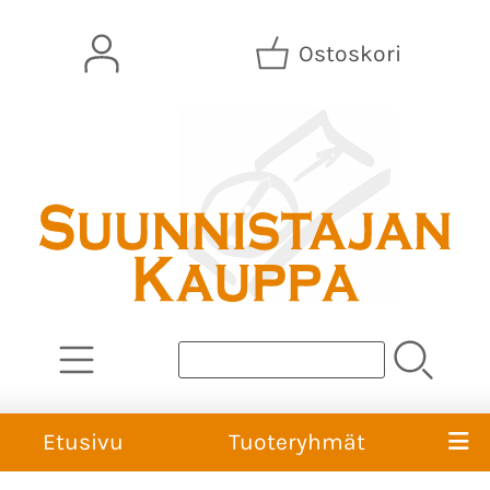
Ostoskori
Etusivu
Tuoteryhmät