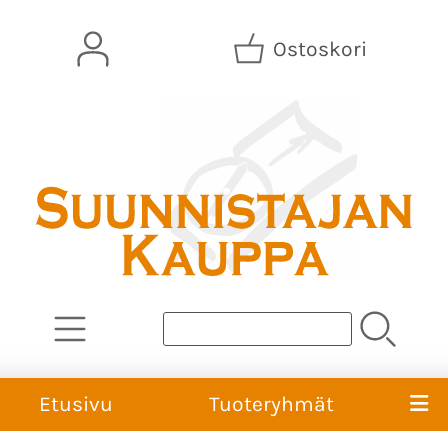
Ostoskori
Etusivu
Tuoteryhmät