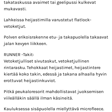
takataskussa avaimet tai geelipussi kulkevat
mukavasti.
Lahkeissa heijastimilla varustetut flatlock-
vetoketjut.
Polven erikoisrakenne etu- ja takapuolella takaavat
jalan kevyen liikkeen.
RUNNER -Takit:
Vetoketjulliset sivutaskut, vetoketjullinen
rintarasku. Tehokkaat heijastimet, heijastintere
kiertää koko takin, edessä ja takana alhaalla hyvin
erottuvat heijastinkuviot.
Pitkä peukaloresorit mahdollistavat juoksemisen
viileälläkin säällä ilman käsineitä.
Kauluksessa sisäpuolella miellyttävä microfleece.