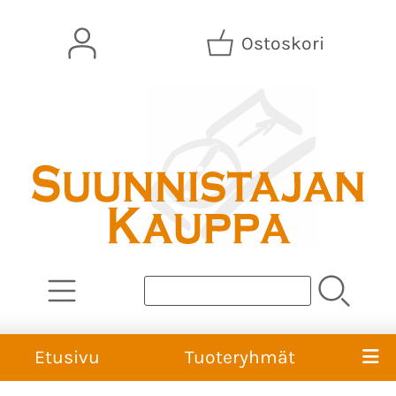
Ostoskori
Etusivu
Tuoteryhmät