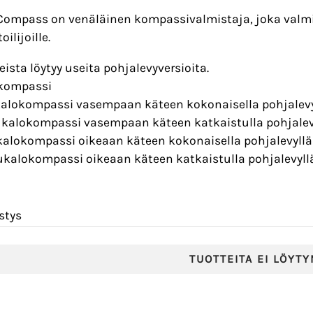
ompass on venäläinen kompassivalmistaja, joka valmis
ilijoille.
sta löytyy useita pohjalevyversioita.
ykompassi
kalokompassi vasempaan käteen kokonaisella pohjalevy
ukalokompassi vasempaan käteen katkaistulla pohjalev
kalokompassi oikeaan käteen kokonaisella pohjalevyllä
ukalokompassi oikeaan käteen katkaistulla pohjalevyll
stys
TUOTTEITA EI LÖYTY