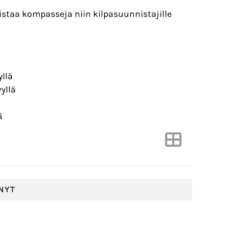
taa kompasseja niin kilpasuunnistajille
llä
yllä
ä
NYT