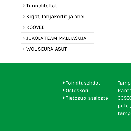
Tunneliteltat
Kirjat, lahjakortit ja oheistuotteet
KOOVEE
JUKOLA TEAM MALLIASUJA
WOL SEURA-ASUT
Toimitusehdot
Tamp
Ostoskori
Ranta
Tietosuojaseloste
33900
puh. 
tamp