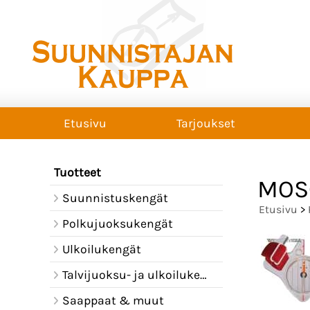
Etusivu
Tarjoukset
Tuotteet
MOS
Suunnistuskengät
Etusivu
>
Polkujuoksukengät
Ulkoilukengät
Talvijuoksu- ja ulkoilukengät
Saappaat & muut