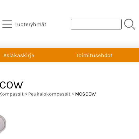
Tuoteryhmät
Asiakaskirje
Toimitusehdot
COW
Kompassit
>
Peukalokompassit
> MOSCOW