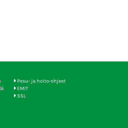
ä
Pesu- ja hoito-ohjeet
lä
EMIT
SSL