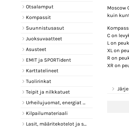
Otsalamput
Moscow C
kuin kunto
Kompassit
Kompassei
Suunnistusasut
C on lev
Juoksuvaatteet
L on peu
Asusteet
XL on pe
R on peu
EMIT ja SPORTident
XR on pe
Karttatelineet
Tuolirinkat
Järje
Teipit ja nilkkatuet
Urheilujuomat, energiat ja juomavyöt
Kilpailumateriaali
Lasit, määritekotelot ja sadelipat