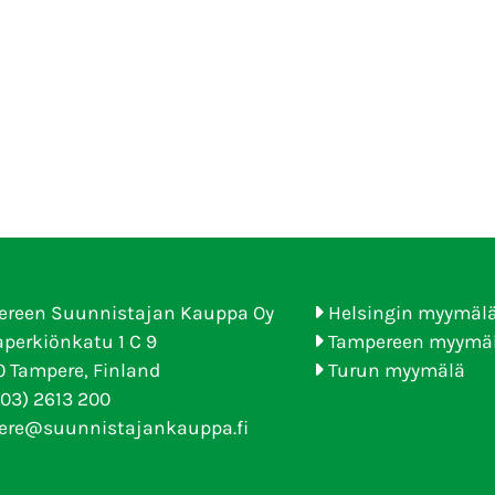
ereen Suunnistajan Kauppa Oy
Helsingin myymäl
perkiönkatu 1 C 9
Tampereen myymä
 Tampere, Finland
Turun myymälä
(03) 2613 200
ere@suunnistajankauppa.fi