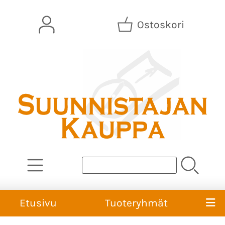
Ostoskori
Etusivu
Tuoteryhmät