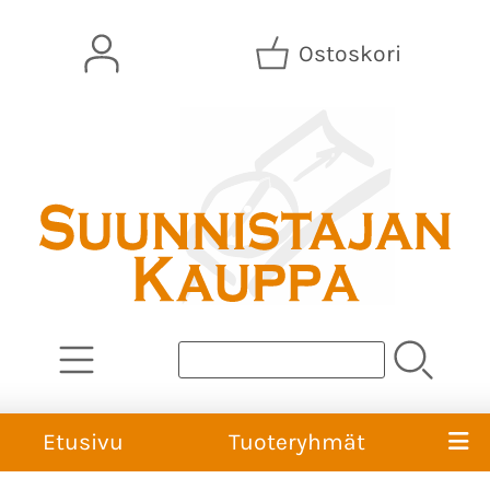
Ostoskori
Etusivu
Tuoteryhmät