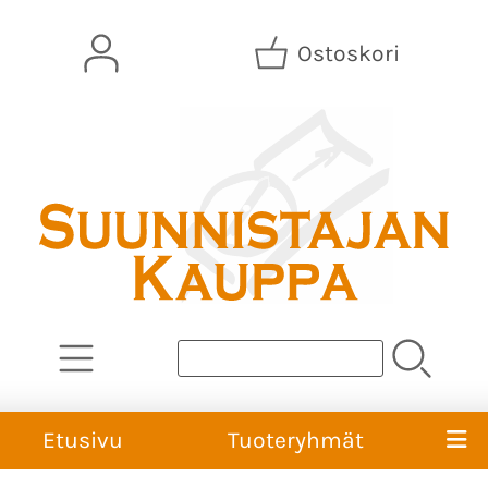
Ostoskori
Etusivu
Tuoteryhmät