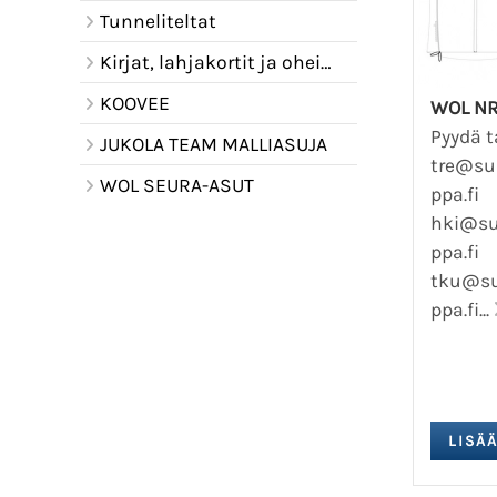
Tunneliteltat
Kirjat, lahjakortit ja oheistuotteet
KOOVEE
WOL NR9
Pyydä t
JUKOLA TEAM MALLIASUJA
tre@su
WOL SEURA-ASUT
ppa.fi
hki@su
ppa.fi
tku@su
ppa.fi...