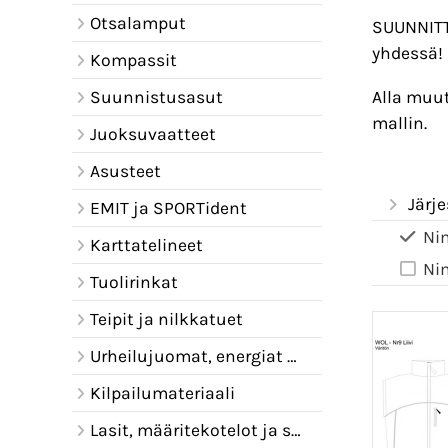
Otsalamput
SUUNNITTE
yhdessä! 
Kompassit
Alla muut
Suunnistusasut
mallin.
Juoksuvaatteet
Asusteet
Järje
EMIT ja SPORTident
Ni
Karttatelineet
Ni
Tuolirinkat
Teipit ja nilkkatuet
Urheilujuomat, energiat ja juomavyöt
Kilpailumateriaali
Lasit, määritekotelot ja sadelipat