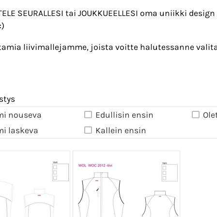
LE SEURALLESI tai JOUKKUEELLESI oma uniikki design ta
:)
amia liivimallejamme, joista voitte halutessanne vali
stys
mi nouseva
Edullisin ensin
Ole
mi laskeva
Kallein ensin