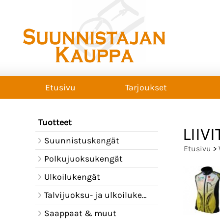
Etusivu
Tarjoukset
Tuotteet
LIIVI
Suunnistuskengät
Etusivu
>
Polkujuoksukengät
Ulkoilukengät
Talvijuoksu- ja ulkoilukengät
Saappaat & muut