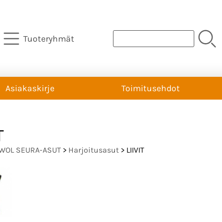
Tuoteryhmät
Asiakaskirje
Toimitusehdot
T
WOL SEURA-ASUT
>
Harjoitusasut
> LIIVIT