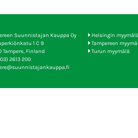
ereen Suunnistajan Kauppa Oy
Helsingin myymäl
perkiönkatu 1 C 9
Tampereen myymä
 Tampere, Finland
Turun myymälä
(03) 2613 200
ere@suunnistajankauppa.fi