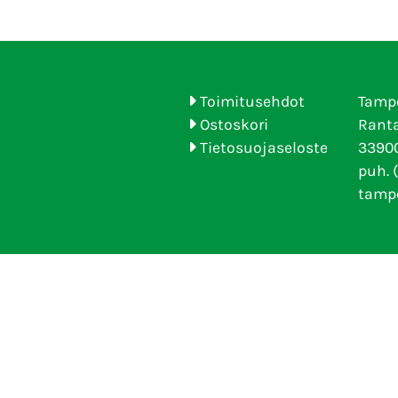
Toimitusehdot
Tamp
Ostoskori
Ranta
Tietosuojaseloste
33900
puh. 
tamp