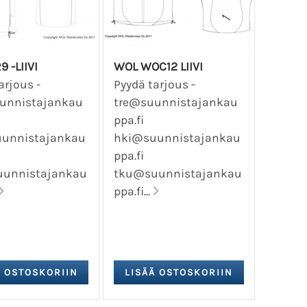
 -LIIVI
WOL WOC12 LIIVI
arjous -
Pyydä tarjous -
unnistajankau
tre@suunnistajankau
ppa.fi
unnistajankau
hki@suunnistajankau
ppa.fi
unnistajankau
tku@suunnistajankau
ppa.fi...