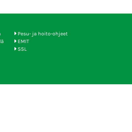
ä
Pesu- ja hoito-ohjeet
lä
EMIT
SSL