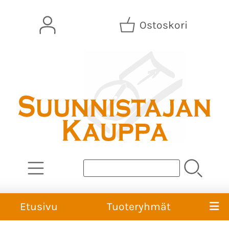
Ostoskori
Etusivu
Tuoteryhmät