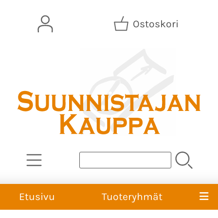
Ostoskori
Etusivu
Tuoteryhmät