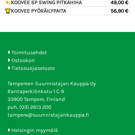
KOOVEE SP SWING PITKÄHIHA
49,00 €
KOOVEE PYÖRÄILYPAITA
56,90 €
Toimitusehdot
Ostoskori
Tietosuojaseloste
Tampereen Suunnistajan Kauppa Oy
Rantaperkiönkatu 1 C 9
33900 Tampere, Finland
puh. (03) 2613 200
tampere@suunnistajankauppa.fi
Helsingin myymälä