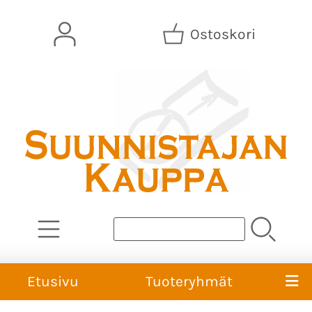
Ostoskori
Etusivu
Tuoteryhmät