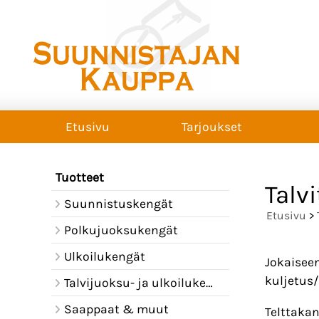
Etusivu
Tarjoukset
Tuotteet
Talvi
Suunnistuskengät
Etusivu
>
Polkujuoksukengät
Ulkoilukengät
Jokaiseen
kuljetus/
Talvijuoksu- ja ulkoilukengät
Saappaat & muut
Telttakan