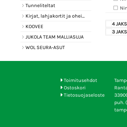
Tunneliteltat
Ni
Kirjat, lahjakortit ja oheistuotteet
4 JAKS
KOOVEE
3 JAKS
JUKOLA TEAM MALLIASUJA
WOL SEURA-ASUT
Toimitusehdot
Tamp
Ostoskori
Ranta
Tietosuojaseloste
33900
puh. 
tamp