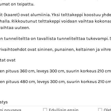
umat on teipattu.
it (kaaret) ovat alumiinia. Yksi telttakeppi koostuu yhd
alla. Rikkoutunut telttakeppi voidaan vaihtaa kokonaa
vaihtaa uuteen.
in tunneliteltta on tavallista tunnelitelttaa tukevampi.
rivaihtoehdot ovat sininen, punainen, keltainen ja vihre
tat ovat
en pituus 360 cm, leveys 300 cm, suurin korkeus 210 cm,
en pituus 480 cm, leveys 300 cm, suurin korkeus 210 cm,
stys
mi nouseva
Edullisin ensin
Ole