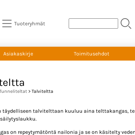
Tuoteryhmät
Asiakaskirje
Toimitusehdot
teltta
Tunneliteltat
> Talviteltta
 täydelliseen talvitelttaan kuuluu aina telttakangas, te
säilytyslaukku.
gas on repeytymätöntä nailonia ja se on käsitelty vedenp