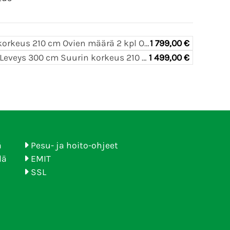
Pituus 480cm Leveys 300 cm Suurin korkeus 210 cm Ovien määrä 2 kpl Ovien sijainti Molemmissa päädyissä ja pitkällä sivulla Paino 14 kg...
1 799,00 €
6 jaksoinen talviteltta Pituus 360cm Leveys 300 cm Suurin korkeus 210 cm Ovien määrä 2 kpl Ovien sijainti Molemmissa päädyissä Paino 11,5...
1 499,00 €
ä
Pesu- ja hoito-ohjeet
lä
EMIT
SSL