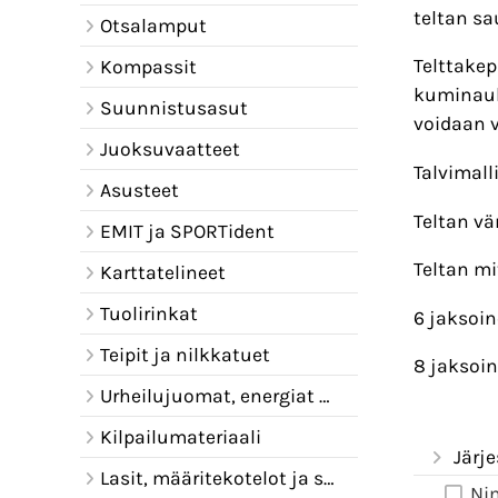
teltan sa
Otsalamput
Telttakep
Kompassit
kuminauh
Suunnistusasut
voidaan 
Juoksuvaatteet
Talvimall
Asusteet
Teltan vä
EMIT ja SPORTident
Teltan mi
Karttatelineet
Tuolirinkat
6 jaksoin
Teipit ja nilkkatuet
8 jaksoin
Urheilujuomat, energiat ja juomavyöt
Kilpailumateriaali
Järje
Lasit, määritekotelot ja sadelipat
Ni