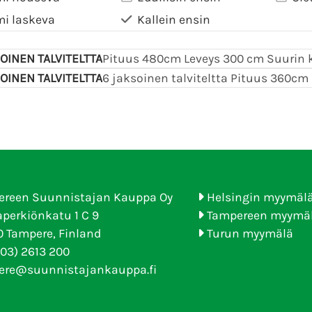
mi laskeva
Kallein ensin
OINEN TALVITELTTA
OINEN TALVITELTTA
ereen Suunnistajan Kauppa Oy
Helsingin myymäl
perkiönkatu 1 C 9
Tampereen myymä
 Tampere, Finland
Turun myymälä
(03) 2613 200
ere@suunnistajankauppa.fi